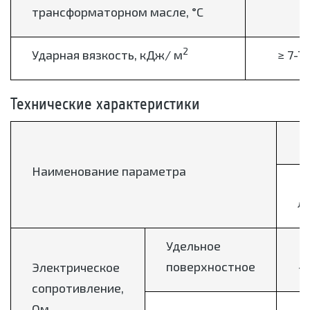
трансформаторном масле, °С
2
Ударная вязкость, кДж/ м
≥ 7-7
Технические характеристики
Наименование параметра
л
Удельное
1
поверхностное
-
Электрическое
сопротивление,
Ом