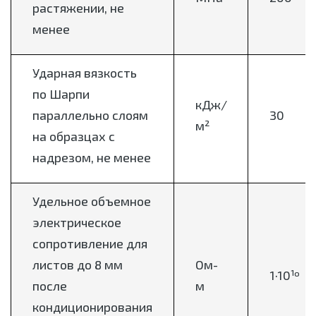
растяжении, не
менее
Ударная вязкость
по Шарпи
кДж/
параллельно слоям
30
м²
на образцах с
надрезом, не менее
Удельное объемное
электрическое
сопротивление для
листов до 8 мм
Ом-
1·10¹º
после
м
кондиционирования