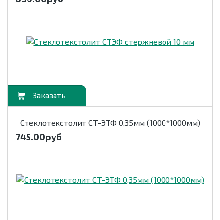
орзину
Стеклотекстолит СТ-ЭТФ 0,35мм (1000*1000мм)
745.00
руб