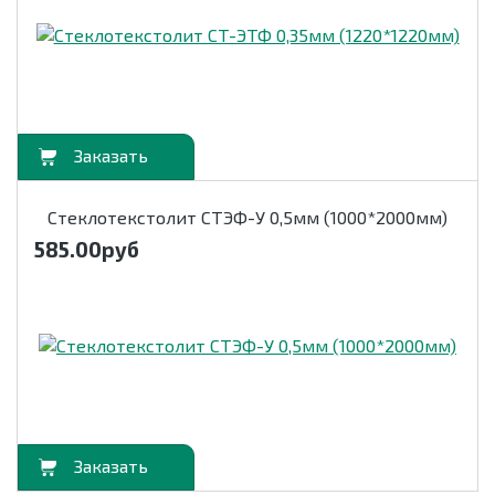
орзину
Стеклотекстолит СТЭФ-У 0,5мм (1000*2000мм)
585.00
руб
орзину