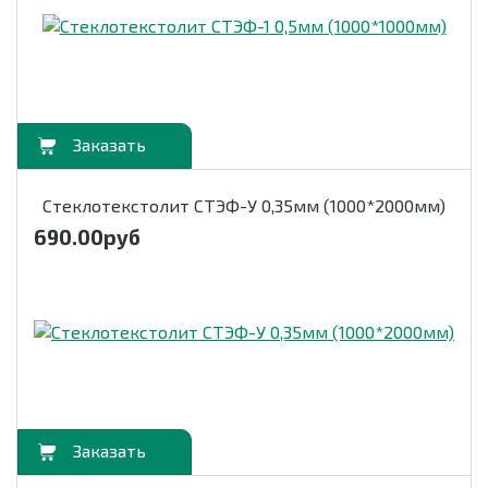
орзину
Стеклотекстолит СТЭФ-У 0,35мм (1000*2000мм)
690.00
руб
орзину