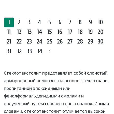
1
2
3
4
5
6
7
8
9
10
11
12
13
14
15
16
17
18
19
20
21
22
23
24
25
26
27
28
29
30
31
32
33
34
Стеклотекстолит представляет собой слоистый
армированный композит на основе стеклоткани,
пропитанной эпоксидными или
фенолформальдегидными смолами и
полученный путем горячего прессования. Иными
словами, стеклотекстолит отличается высокой