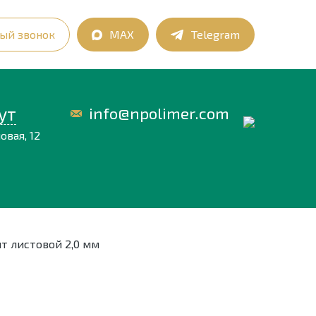
ый звонок
MAX
Telegram
ут
info@npolimer.com
овая, 12
т листовой 2,0 мм