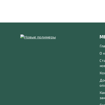
М
Гл
О 
Ст
но
Ко
До
оп
Ка
за
Га