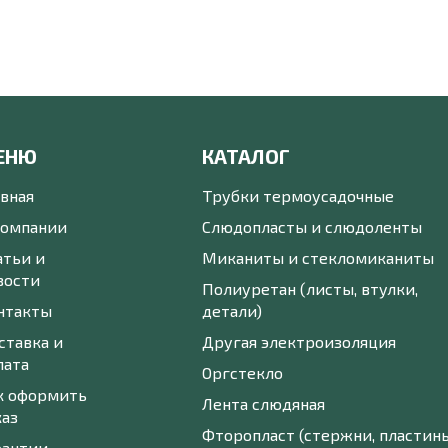
ЕНЮ
КАТАЛОГ
авная
Трубки термоусадочные
компании
Слюдопласты и слюдоленты
атьи и
Миканиты и стекломиканиты
вости
Полиуретан (листы, втулки,
нтакты
детали)
ставка и
Другая электроизоляция
лата
Оргстекло
к оформить
Лента слюдяная
каз
Фторопласт (стержни, пластины
рантии