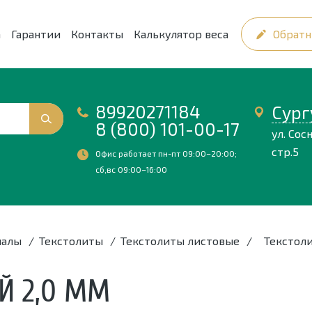
а
Гарантии
Контакты
Калькулятор веса
Обратн
89920271184
Сург
8 (800) 101-00-17
ул. Сосн
стр.5
Офис работает пн-пт 09:00–20:00;
сб,вс 09:00–16:00
иалы
/
Текстолиты
/
Текстолиты листовые
/
Текстоли
Й 2,0 ММ