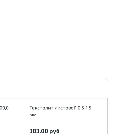
00,0
Текстолит листовой 0,5-1,5
Текстол
мм
мм
383.00
руб
239.0